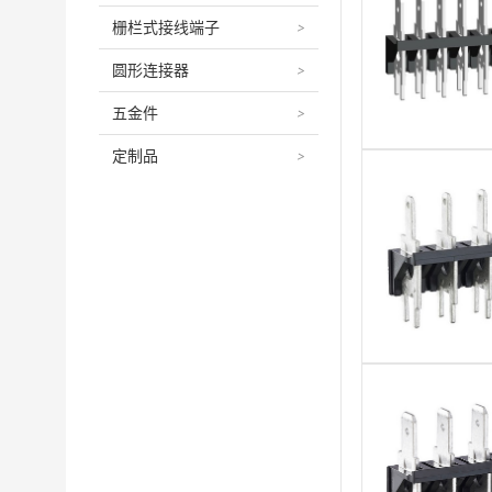
栅栏式接线端子
>
圆形连接器
>
五金件
>
定制品
>