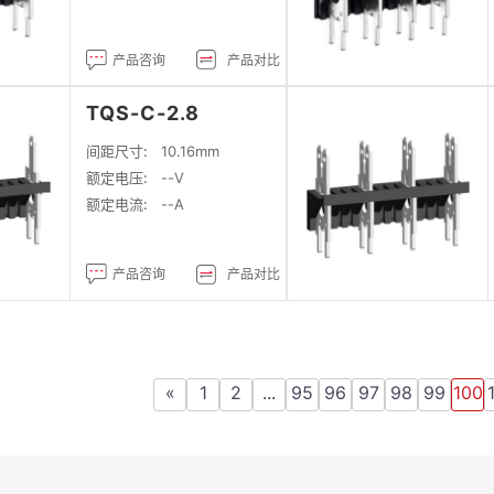
产品咨询
产品对比
TQS-C-2.8
间距尺寸:
10.16mm
额定电压:
--V
额定电流:
--A
产品咨询
产品对比
«
1
2
...
95
96
97
98
99
100