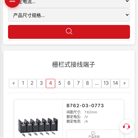
栅栏式接线端子
«
1
2
3
4
5
6
7
8
...
13
14
»
B762-03-0773
间距尺寸:
7.62mm
额定电压:
/V
额定电流:
/A
产品咨询