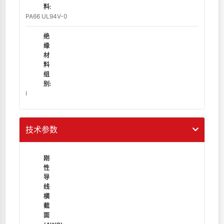
料:
PA66 UL94V-0
绝
缘
材
料
组
别:
Ⅰ
技术参数
刚
性
导
线
横
截
面