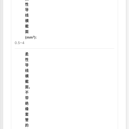
性
导
线
横
截
面
(mm²):
0.5~4
柔
性
导
线
横
截
面，
不
带
绝
缘
套
管
的