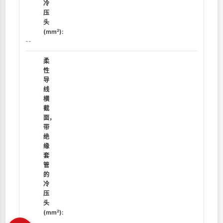
冷
压
头
(mm²):
--
柔
性
导
线
横
截
面，
带
绝
缘
套
管
的
冷
压
头
(mm²):
--