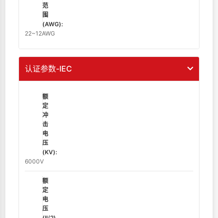
范
围
(AWG):
22~12AWG
认证参数-IEC
额
定
冲
击
电
压
(KV):
6000V
额
定
电
压
(II/2)