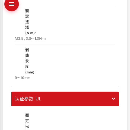
额
定
扭
矩
(N.m):
M3.5 , 0.8～1.0N·m
剥
线
长
度
(mm):
9～10mm
认证参数-UL
额
定
电