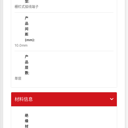
型:
栅栏式接线端子
产
品
间
距
(mm):
10.0mm
产
品
层
数:
单层
材料信息
绝
缘
材