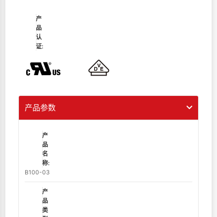
产
品
认
证:
产品参数
产
品
名
称:
B100-03
产
品
类