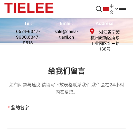
中
文
Tel:
Email:
Address:
0574-6347-
sale@china-
浙江省宁波
9600,6347-
tianli.cn
杭州湾新区庵东
9618
工业园区纬三路
138号
给我们留言
如有问题与建议,请填写下放表格联系我们,我们会在24小时
内答复您。
您的名字