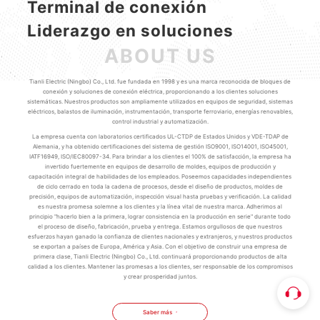
Terminal de conexión
Liderazgo en soluciones
ABOUT US
Tianli Electric (Ningbo) Co., Ltd. fue fundada en 1998 y es una marca reconocida de bloques de
conexión y soluciones de conexión eléctrica, proporcionando a los clientes soluciones
sistemáticas. Nuestros productos son ampliamente utilizados en equipos de seguridad, sistemas
eléctricos, balastos de iluminación, instrumentación, transporte ferroviario, energías renovables,
control industrial y automatización.
La empresa cuenta con laboratorios certificados UL-CTDP de Estados Unidos y VDE-TDAP de
Alemania, y ha obtenido certificaciones del sistema de gestión ISO9001, ISO14001, ISO45001,
IATF16949, ISO/IEC80097-34. Para brindar a los clientes el 100% de satisfacción, la empresa ha
invertido fuertemente en equipos de desarrollo de moldes, equipos de producción y
capacitación integral de habilidades de los empleados. Poseemos capacidades independientes
de ciclo cerrado en toda la cadena de procesos, desde el diseño de productos, moldes de
precisión, equipos de automatización, inspección visual hasta pruebas y verificación. La calidad
es nuestra promesa solemne a los clientes y la línea vital de nuestra marca. Adherimos al
principio "hacerlo bien a la primera, lograr consistencia en la producción en serie" durante todo
el proceso de diseño, fabricación, prueba y entrega. Estamos orgullosos de que nuestros
esfuerzos hayan ganado la confianza de clientes nacionales y extranjeros, y nuestros productos
se exportan a países de Europa, América y Asia. Con el objetivo de construir una empresa de
primera clase, Tianli Electric (Ningbo) Co., Ltd. continuará proporcionando productos de alta
calidad a los clientes. Mantener las promesas a los clientes, ser responsable de los compromisos
y crear prosperidad juntos.
Saber más