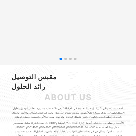
مقبس التوصيل
رائد الحلول
ABOUT US
تأسست شركة تيانلي للكهرباء (نينغبو) المحدودة في عام 1998 وهي علامة تجارية مشهورة لمقابس التوصيل وحلول
الاتصال الكهربائي، وتوفر للعملاء حلولاً منهجية. تستخدم منتجاتنا على نطاق واسع في التحكم الصناعي والأتمتة، والطاقة
الجديدة، وأنظمة الطاقة والكهرباء، والنقل بالسكك الحديدية، والأجهزة، ومعدات الأمن والسلامة، ومثبتات الإضاءة.
تمتلك الشركة معامل معتمدة من UL-CTDP الأمريكية وVDE-TDAP الألمانية، وحصلت على شهادات أنظمة الإدارة
ISO9001 وISO14001 وISO45001 وIATF16949 وISO/IEC80097-34. لضمان رضا العملاء بنسبة 100٪،
استثمرت الشركة بشكل كبير في معدات تطوير القوالب، ومعدات الإنتاج، والتدريب الشامل للموظفين. نحن نمتلك
قدرات حلقة مغلقة مستقلة عبر سلسلة العمليات بأكملها من تصميم المنتجات، والقوالب الدقيقة، ومعدات الأتمتة،