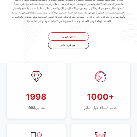
والفحص البصري إلى الاختبار والتحقق. الجودة هي الوعد الرسمي للعملاء وشريان حياة العلامة التجارية. نلتزم بمبدأ
"افعلها بشكل صحيح من المرة الأولى، وتحقق في الاتساق في الإنتاج الضخم" خلال عملية التصميم والتصنيع والاختبار
والتسليم بالكامل. نحن فخورون بأن جهودنا أكسبت ثقة العملاء المحليين والأجانب، ويتم تصدير منتجاتنا إلى أوروبا وأمريكا
وآسيا. بهدف بناء شركة من الدرجة الأولى، ستواصل شركة تيانلي للكهرباء (نينغبو) المحدودة توفير منتجات عالية الجودة
للعملاء. الوفاء بالوعود للعملاء، وتحمل المسؤولية عن الالتزامات، وخلق الرخاء المشترك.
اقرأ المزيد
عن شرف تيانلي
1998
1000+
خدمة العملاء حول العالم
نشأ من1998