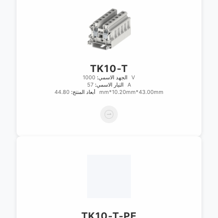
TK10-T
1000V
الجهد الاسمي:
57A
التيار الاسمي:
44.80mm*10.20mm*43.00mm
أبعاد المنتج:
TK10-T-PE