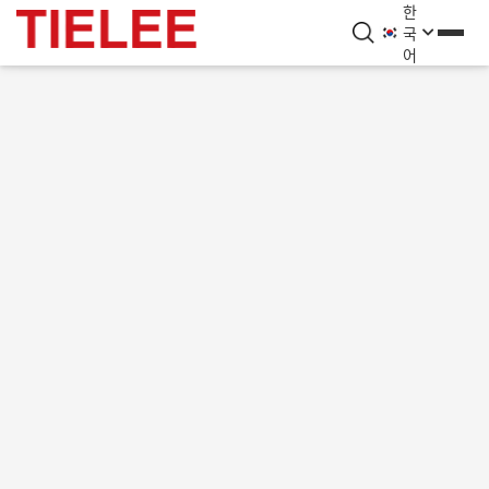
한
국
어