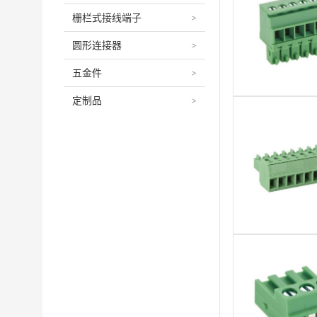
栅栏式接线端子
>
圆形连接器
>
五金件
>
定制品
>